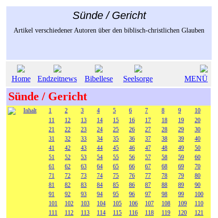
Sünde / Gericht
Artikel verschiedener Autoren über den biblisch-christlichen Glauben
Home
Endzeitnews
Bibellese
Seelsorge
MENÜ
Sünde / Gericht
Inhalt
1
2
3
4
5
6
7
8
9
10
11
12
13
14
15
16
17
18
19
20
21
22
23
24
25
26
27
28
29
30
31
32
33
34
35
36
37
38
39
40
41
42
43
44
45
46
47
48
49
50
51
52
53
54
55
56
57
58
59
60
61
62
63
64
65
66
67
68
69
70
71
72
73
74
75
76
77
78
79
80
81
82
83
84
85
86
87
88
89
90
91
92
93
94
95
96
97
98
99
100
101
102
103
104
105
106
107
108
109
110
111
112
113
114
115
116
118
119
120
121