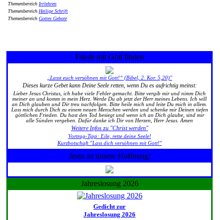
Themenbereich
Irrlehren
Themenbereich
Heilige Schrift
Themenbereich
Gottes Gebote
Friede mit Gott finden
„Lasst euch versöhnen mit Gott!“ (Bibel, 2. Kor. 5,20)"
Dieses kurze Gebet kann Deine Seele retten, wenn Du es aufrichtig meinst:
Lieber Jesus Christus, ich habe viele Fehler gemacht. Bitte vergib mir und nimm Dich
meiner an und komm in mein Herz. Werde Du ab jetzt der Herr meines Lebens. Ich will
an Dich glauben und Dir treu nachfolgen. Bitte heile mich und leite Du mich in allem.
Lass mich durch Dich zu einem neuen Menschen werden und schenke mir Deinen tiefen
göttlichen Frieden. Du hast den Tod besiegt und wenn ich an Dich glaube, sind mir
alle Sünden vergeben. Dafür danke ich Dir von Herzen, Herr Jesus. Amen
Weitere Infos zu "Christ werden"
Vortrag-Tipp: Eile, rette deine Seele!
Kurzbotschaft "Lass dich versöhnen mit Gott!"
Jesus ist unsere Hoffnung!
Jahreslosung 2026
Gedicht zur
Jahreslosung 2026