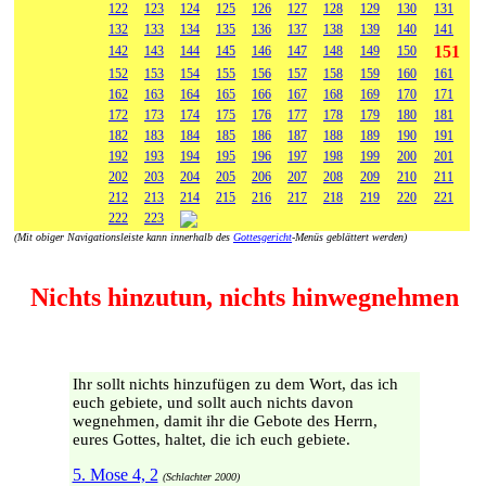
122
123
124
125
126
127
128
129
130
131
132
133
134
135
136
137
138
139
140
141
151
142
143
144
145
146
147
148
149
150
152
153
154
155
156
157
158
159
160
161
162
163
164
165
166
167
168
169
170
171
172
173
174
175
176
177
178
179
180
181
182
183
184
185
186
187
188
189
190
191
192
193
194
195
196
197
198
199
200
201
202
203
204
205
206
207
208
209
210
211
212
213
214
215
216
217
218
219
220
221
222
223
(Mit obiger Navigationsleiste kann innerhalb des
Gottesgericht
-Menüs geblättert werden)
Nichts hinzutun, nichts hinwegnehmen
Ihr sollt nichts hinzufügen zu dem Wort, das ich
euch gebiete, und sollt auch nichts davon
wegnehmen, damit ihr die Gebote des Herrn,
eures Gottes, haltet, die ich euch gebiete.
5. Mose 4, 2
(Schlachter 2000)