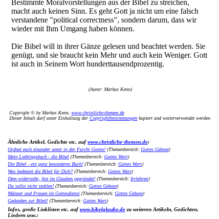
Bestimmte Moralvorstellungen aus der Bibel zu streichen,
macht auch keinen Sinn. Es geht Gott ja nicht um eine falsch
verstandene "political correctness", sondern darum, dass wir
wieder mit Ihm Umgang haben können.
Die Bibel will in ihrer Gänze gelesen und beachtet werden. Sie
genügt, und sie braucht kein Mehr und auch kein Weniger. Gott
ist auch in Seinem Wort hunderttausendprozentig.
(Autor: Markus Kenn)
Copyright © by Markus Kenn,
www.christliche-themen.de
Dieser Inhalt darf unter Einhaltung der
Copyrightbestimmungen
kopiert und weiterverwendet werden
Ähnliche Artikel, Gedichte etc. auf
www.christliche-themen.de
:
Ordnet euch einander unter in der Furcht Gottes!
(Themenbereich:
Gottes Gebote
)
Mein Lieblingsbuch - die Bibel
(Themenbereich:
Gottes Wort
)
Die Bibel - ein ganz besonderes Buch!
(Themenbereich:
Gottes Wort
)
Was bedeutet die Bibel für Dich?
(Themenbereich:
Gottes Wort
)
Dem widersteht, fest im Glauben gegründet!
(Themenbereich:
Irrlehren
)
Du sollst nicht stehlen!
(Themenbereich:
Gottes Gebote
)
Männer und Frauen im Gottesdienst
(Themenbereich:
Gottes Gebote
)
Gedanken zur Bibel!
(Themenbereich:
Gottes Wort
)
Infos, große Linklisten etc. auf
www.bibelglaube.de
zu weiteren Artikeln, Gedichten,
Liedern usw.: